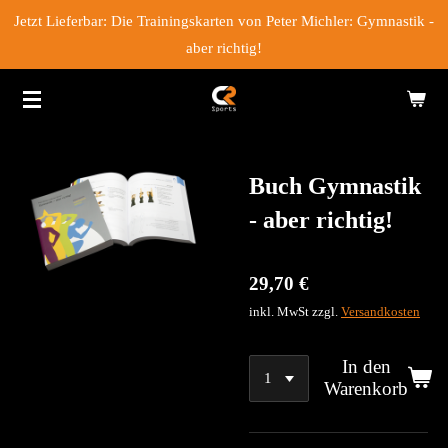
Jetzt Lieferbar: Die Trainingskarten von Peter Michler: Gymnastik -
Zum
aber richtig!
Hauptinhalt
springen
Buch Gymnastik
- aber richtig!
29,70 €
inkl. MwSt zzgl.
Versandkosten
In den
Warenkorb